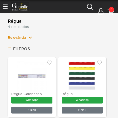
0
Régua
4 resultados
Relevância
Relevância
FILTROS
Mais Vendidos
Menor Preço
Maior Preço
Ordem Alfabética