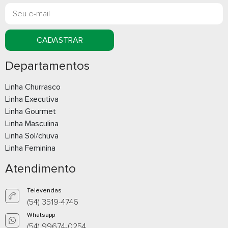
Whatsapp
What
E-mail
E-m
CADASTRAR
Departamentos
Linha Churrasco
Linha Executiva
Linha Gourmet
Linha Masculina
Linha Sol/chuva
Linha Feminina
Atendimento
Televendas
(54) 3519-4746
Whatsapp
(54) 99674-0254