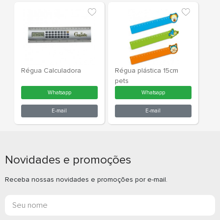
Regua Calendario
Régua
Whatsapp
What
E-mail
E-m
Novidades e promoções
Receba nossas novidades e promoções por e-mail.
Régua Calculadora
Régua plást
pets