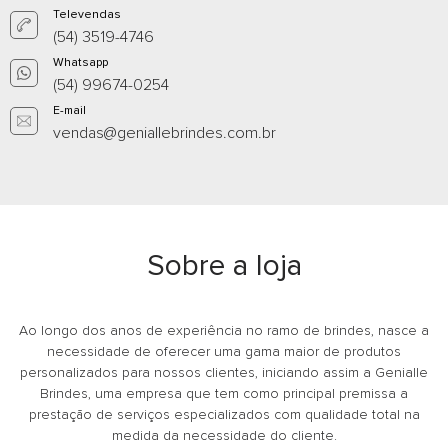
Televendas
(54) 3519-4746
Pasta para convenção
Pasta transv
Whatsapp
Whatsapp
What
(54) 99674-0254
E-mail
E-mail
E-m
vendas@geniallebrindes.com.br
Sobre a loja
Ao longo dos anos de experiência no ramo de brindes, nasce a
necessidade de oferecer uma gama maior de produtos
personalizados para nossos clientes, iniciando assim a Genialle
Brindes, uma empresa que tem como principal premissa a
prestação de serviços especializados com qualidade total na
medida da necessidade do cliente.