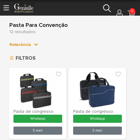
0
Pasta Para Convenção
12 resultados
Relevância
Relevância
FILTROS
Mais Vendidos
Menor Preço
Maior Preço
Ordem Alfabética