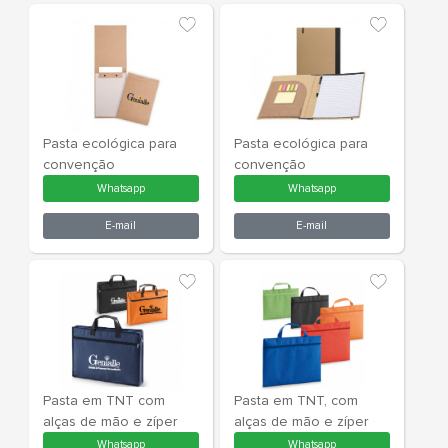
Pasta de congresso.
Pasta de co
Whatsapp
What
E-mail
E-m
Pasta ecológica para
Pasta ecoló
convenção
convenção