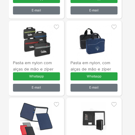
Whatsapp
What
E-mail
E-m
Pasta em TNT com
Pasta em T
alças de mão e zíper
alças de mã
Whatsapp
What
E-mail
E-m