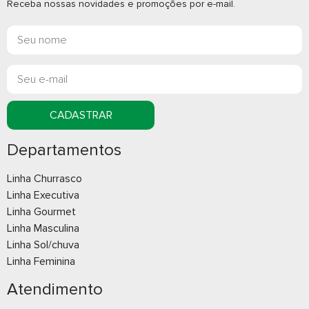
Receba nossas novidades e promoções por e-mail.
Pasta para convenção
Pasta para 
CADASTRAR
Whatsapp
What
Departamentos
E-mail
E-m
Linha Churrasco
Linha Executiva
Linha Gourmet
Linha Masculina
Linha Sol/chuva
Linha Feminina
Atendimento