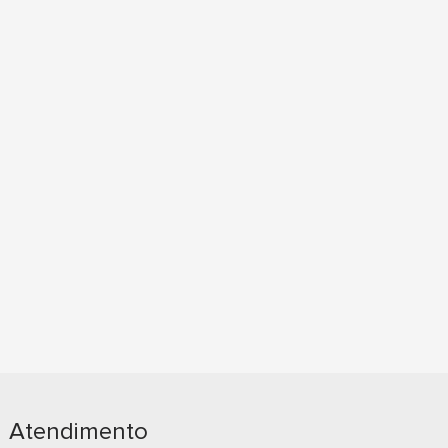
Menor Preço
Maior Preço
Ordem Alfabética
Atendimento