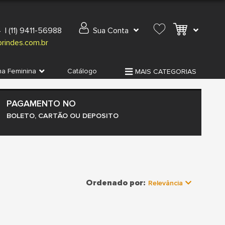
4
|
(11) 9411-56988
Sua Conta
rindes.com.br
ha Feminina
Catálogo
MAIS CATEGORIAS
PAGAMENTO NO
BOLETO, CARTÃO OU DEPOSITO
Ordenado por:
Relevância
Relevância
Mais Vendidos