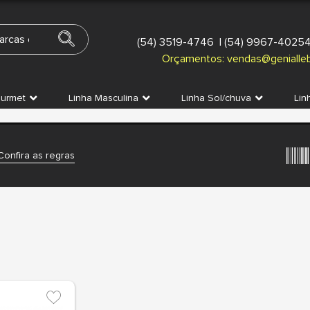
(54) 3519-4746
|
(54) 9967-4025
Orçamentos:
vendas@genialleb
ourmet
Linha Masculina
Linha Sol/chuva
Lin
Confira as regras