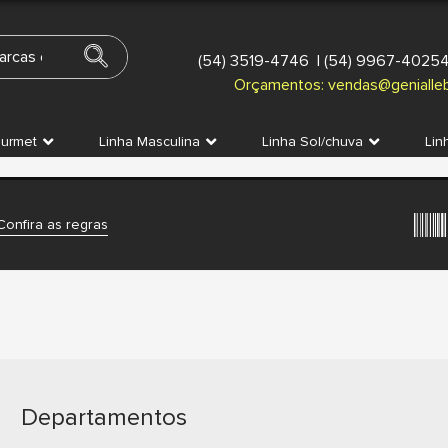
(54) 3519-4746
|
(54) 9967-4025
Orçamentos:
vendas@genialleb
ourmet
Linha Masculina
Linha Sol/chuva
Lin
Confira as regras
Departamentos