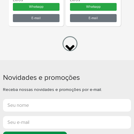
Garrafa Plástica 750ml
Garrafa Térmi
Novidades e promoções
Personalizada
Receba nossas novidades e promoções por e-mail.
Whatsapp
What
E-mail
E-m