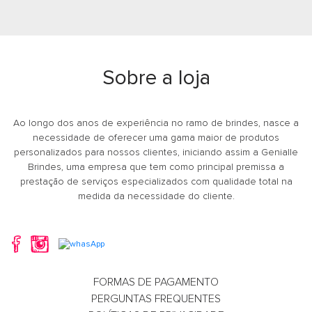
Garrafa Térmica 1,2L
Garrafa Térm
Sobre a loja
Whatsapp
What
E-mail
E-m
Ao longo dos anos de experiência no ramo de brindes, nasce a
necessidade de oferecer uma gama maior de produtos
personalizados para nossos clientes, iniciando assim a Genialle
Brindes, uma empresa que tem como principal premissa a
prestação de serviços especializados com qualidade total na
medida da necessidade do cliente.
FORMAS DE PAGAMENTO
Garrafa Térmica 1,5
Garrafa Térm
PERGUNTAS FREQUENTES
Litros
Litros