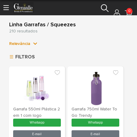
0
Linha Garrafas / Squeezes
210 resultados
Relevância
Relevância
FILTROS
Mais Vendidos
Menor Preço
Maior Preço
Ordem Alfabética