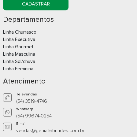
CADASTRAR
Departamentos
Linha Churrasco
Linha Executiva
Linha Gourmet
Garrafa Térmica 1 Litro
Garrafa Térm
Linha Masculina
Litros
Linha Sol/chuva
Linha Feminina
Whatsapp
What
Atendimento
E-mail
E-m
Televendas
(54) 3519-4746
Whatsapp
(54) 99674-0254
E-mail
vendas@geniallebrindes.com.br