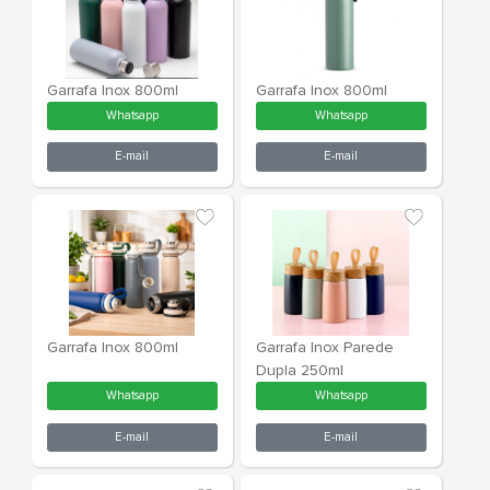
Garrafa Inox 650ml
Garrafa Inox
Personalizada
Personaliza
Whatsapp
What
E-mail
E-m