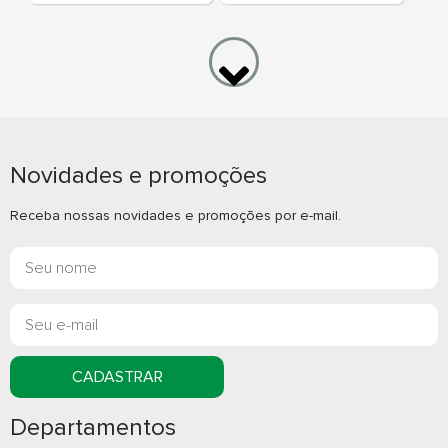
Novidades e promoções
Bolsa Universitária
Bolsa térmica
com abertura
Receba nossas novidades e promoções por e-mail.
Whatsapp
What
E-mail
E-m
CADASTRAR
Departamentos