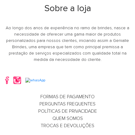
Sobre a loja
Whatsapp
What
E-mail
E-m
Ao longo dos anos de experiência no ramo de brindes, nasce a
necessidade de oferecer uma gama maior de produtos
personalizados para nossos clientes, iniciando assim a Genialle
Brindes, uma empresa que tem como principal premissa a
prestação de serviços especializados com qualidade total na
medida da necessidade do cliente.
FORMAS DE PAGAMENTO
Bolsa Chaveiro
Bolsa Ecob
PERGUNTAS FREQUENTES
Whatsapp
What
POLÍTICAS DE PRIVACIDADE
QUEM SOMOS
E-mail
E-m
TROCAS E DEVOLUÇÕES