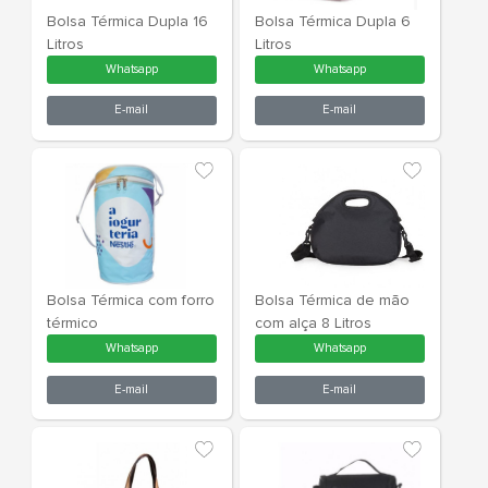
Bolsa Térmica 4 Litros
Bolsa Térmic
Whatsapp
What
E-mail
E-m