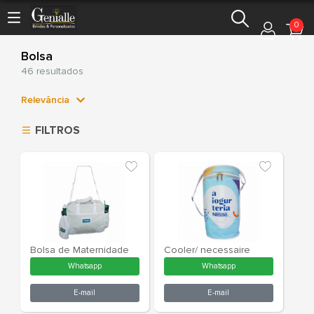
0
Bolsa
46 resultados
Relevância
Relevância
FILTROS
Mais Vendidos
Menor Preço
Maior Preço
Ordem Alfabética