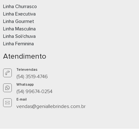
Linha Churrasco
Linha Executiva
Linha Gourmet
Linha Masculina
BOLSA
Bolsa 26 litr
Linha Sol/chuva
Whatsapp
What
Linha Feminina
Atendimento
E-mail
E-m
Televendas
(54) 3519-4746
Whatsapp
(54) 99674-0254
E-mail
vendas@geniallebrindes.com.br
Bolsa 33 litros
Bolsa Casua