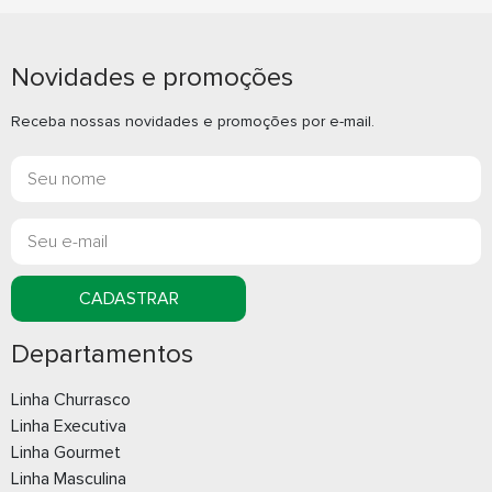
Caneta Plástica
Caneta Plást
Novidades e promoções
Whatsapp
What
Receba nossas novidades e promoções por e-mail.
E-mail
E-m
CADASTRAR
Departamentos
Linha Churrasco
Linha Executiva
Caneta Plástica
Caneta Plást
Linha Gourmet
Whatsapp
What
Linha Masculina