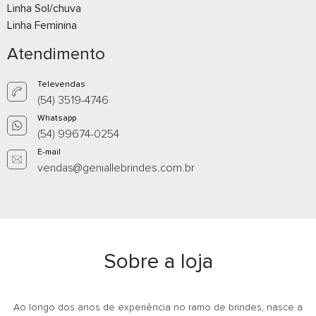
Linha Sol/chuva
Linha Feminina
E-mail
E-m
Atendimento
Televendas
(54) 3519-4746
Whatsapp
(54) 99674-0254
E-mail
vendas@geniallebrindes.com.br
Caneta Plástica
Caneta Plást
Whatsapp
What
Sobre a loja
E-mail
E-m
Ao longo dos anos de experiência no ramo de brindes, nasce a