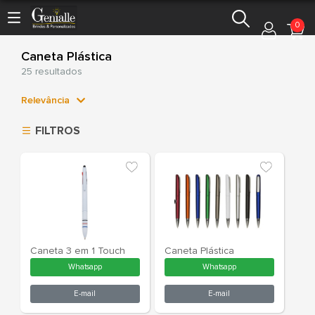
0
Caneta Plástica
25 resultados
Relevância
Relevância
FILTROS
Mais Vendidos
Menor Preço
Maior Preço
Ordem Alfabética