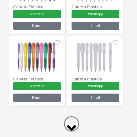
Caneta Plástica
Caneta Plást
Whatsapp
What
E-mail
E-m