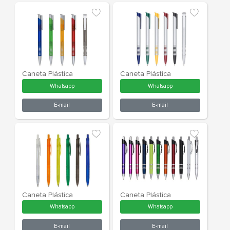
Caneta 3 em 1 Touch
Caneta Plást
Whatsapp
What
E-mail
E-m
Caneta Plástica
Caneta Plást
Whatsapp
What