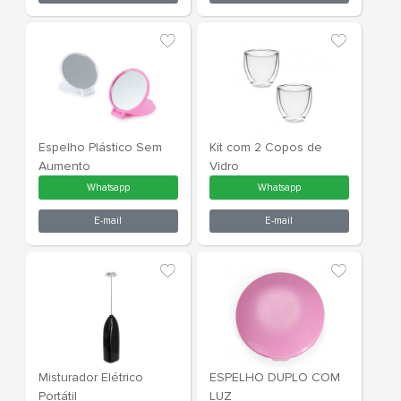
Espelho Plástico
Espelho Plás
Retangular
Aumento
Whatsapp
What
E-mail
E-m
Espelho Plástico Sem
Kit com 2 C