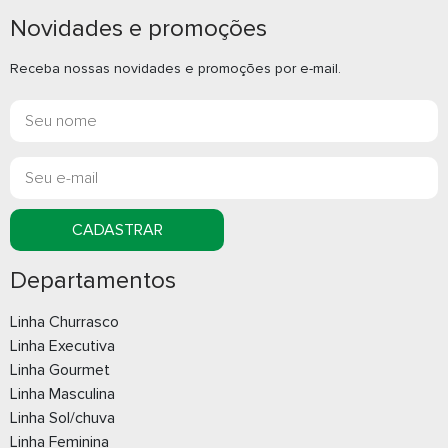
Novidades e promoções
Receba nossas novidades e promoções por e-mail.
Espelho de plástico
Espelho dup
aumento
CADASTRAR
Whatsapp
What
Departamentos
E-mail
E-m
Linha Churrasco
Linha Executiva
Linha Gourmet
Linha Masculina
Linha Sol/chuva
Linha Feminina