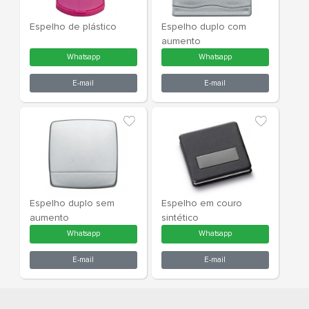
E-mail
E-m
ESPELHO DUPLO SEM
Espelho de 
AUMENTO
Whatsapp
What
E-mail
E-m