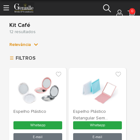
0
Kit Café
12 resultados
Relevância
Relevância
FILTROS
Mais Vendidos
Menor Preço
Maior Preço
Ordem Alfabética