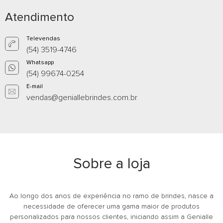
Atendimento
Televendas
Espelho duplo sem
Espelho em
(54) 3519-4746
Whatsapp
aumento
sintético
(54) 99674-0254
Whatsapp
What
E-mail
vendas@geniallebrindes.com.br
E-mail
E-m
Sobre a loja
Ao longo dos anos de experiência no ramo de brindes, nasce a
necessidade de oferecer uma gama maior de produtos
personalizados para nossos clientes, iniciando assim a Genialle