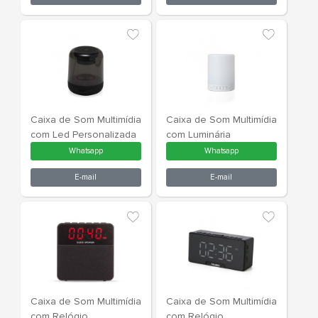
Caixa de Som Multimídia
Caixa de So
Personalizada
Personaliza
Whatsapp
What
E-mail
E-m