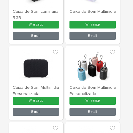
E-mail
E-m
Caixa de Som
Caixa de So
Carregador Indução
Personaliza
Whatsapp
What
E-mail
E-m