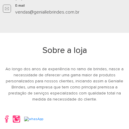
E-mail
vendas@geniallebrindes.com.br
Caixa de Som Multimídia
Caixa de So
Sobre a loja
com Relógio com logo
personaliza
Whatsapp
What
Ao longo dos anos de experiência no ramo de brindes, nasce a
E-mail
E-m
necessidade de oferecer uma gama maior de produtos
personalizados para nossos clientes, iniciando assim a Genialle
Brindes, uma empresa que tem como principal premissa a
prestação de serviços especializados com qualidade total na
medida da necessidade do cliente.