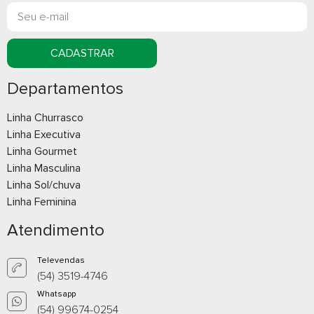
CADASTRAR
Departamentos
Linha Churrasco
Linha Executiva
Linha Gourmet
Caixa de Som Multimídia
Caixa de So
Linha Masculina
com Relógio
com Relógi
Linha Sol/chuva
Whatsapp
What
Linha Feminina
Atendimento
E-mail
E-m
Televendas
(54) 3519-4746
Whatsapp
(54) 99674-0254