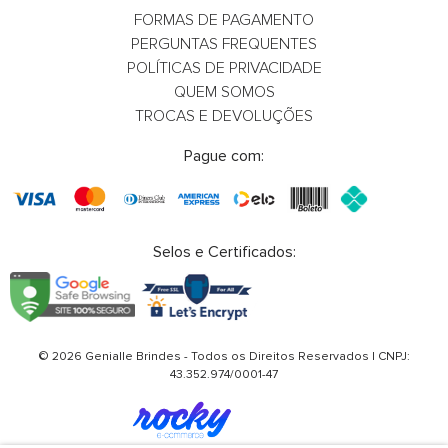
FORMAS DE PAGAMENTO
PERGUNTAS FREQUENTES
Caixa de Som Porta
Caixa de So
POLÍTICAS DE PRIVACIDADE
Caneta e Luminária com
e Suporte p/
QUEM SOMOS
TROCAS E DEVOLUÇÕES
logo
Whatsapp
What
Pague com:
E-mail
E-m
Selos e Certificados:
© 2026 Genialle Brindes - Todos os Direitos Reservados | CNPJ:
43.352.974/0001-47