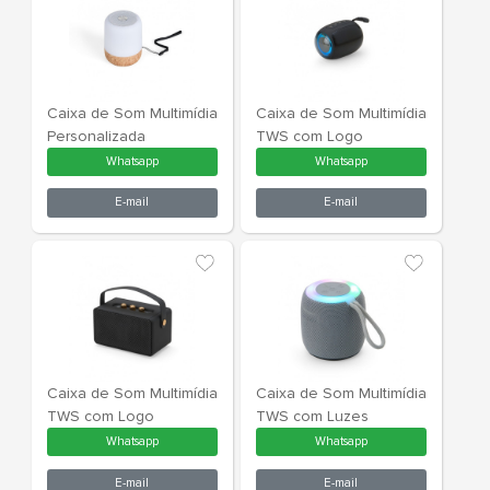
Caixa de Som Luminária
Caixa de So
RGB
Whatsapp
What
E-mail
E-m