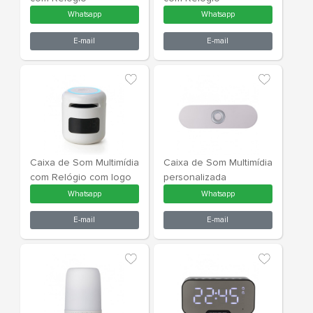
Caixa de Som Multimídia
Caixa de So
Personalizada
TWS com L
Whatsapp
What
E-mail
E-m
Caixa de Som Multimídia
Caixa de So
TWS com Logo
TWS com Lu