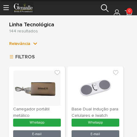
0
Linha Tecnológica
144 resultados
Relevância
Relevância
FILTROS
Mais Vendidos
Menor Preço
Maior Preço
Ordem Alfabética