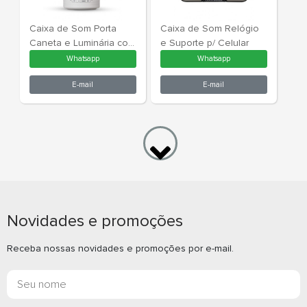
Whatsapp
What
E-mail
E-m
Caixa de Som Multimídia
Caixa de So
Novidades e promoções
com Led Personalizada
com Luminár
Receba nossas novidades e promoções por e-mail.
Whatsapp
What
E-mail
E-m