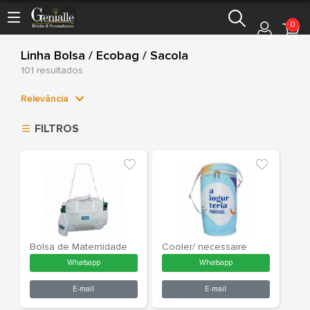
0
Linha Bolsa / Ecobag / Sacola
101 resultados
Relevância
Relevância
FILTROS
Mais Vendidos
Menor Preço
Maior Preço
Ordem Alfabética