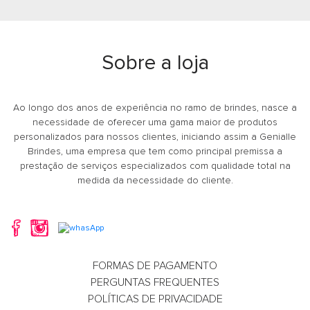
Bolsa térmica 8,5 litros
Sacola Cour
com abertura frontal
Sobre a loja
Whatsapp
What
E-mail
E-m
Ao longo dos anos de experiência no ramo de brindes, nasce a
necessidade de oferecer uma gama maior de produtos
personalizados para nossos clientes, iniciando assim a Genialle
Brindes, uma empresa que tem como principal premissa a
prestação de serviços especializados com qualidade total na
medida da necessidade do cliente.
FORMAS DE PAGAMENTO
Sacola Ecológica
Sacola Femi
PERGUNTAS FREQUENTES
personalizada
Personaliza
POLÍTICAS DE PRIVACIDADE