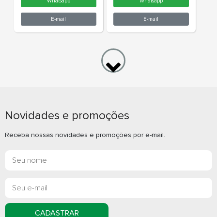
Bolsa Térmica Dupla 6
Bolsa Térmi
Litros
térmico
Novidades e promoções
Whatsapp
What
Receba nossas novidades e promoções por e-mail.
E-mail
E-m
CADASTRAR