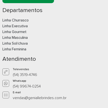
Departamentos
Linha Churrasco
Bolsa Térmica de mão
Bolsa Univer
Linha Executiva
com alça 8 Litros
Linha Gourmet
Linha Masculina
Whatsapp
What
Linha Sol/chuva
Linha Feminina
E-mail
E-m
Atendimento
Televendas
(54) 3519-4746
Whatsapp
(54) 99674-0254
E-mail
vendas@geniallebrindes.com.br