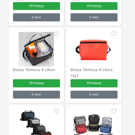
Bolsa Térmica 18 litros
Bolsa Térmic
Whatsapp
What
E-mail
E-m