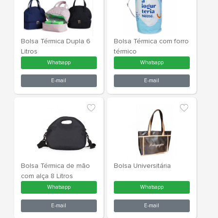
Bolsa Térmica 4 Litros
Bolsa Térmic
TNT
Whatsapp
What
E-mail
E-m
Bolsa Térmica 7 Litros
Bolsa Térmic
Whatsapp
What